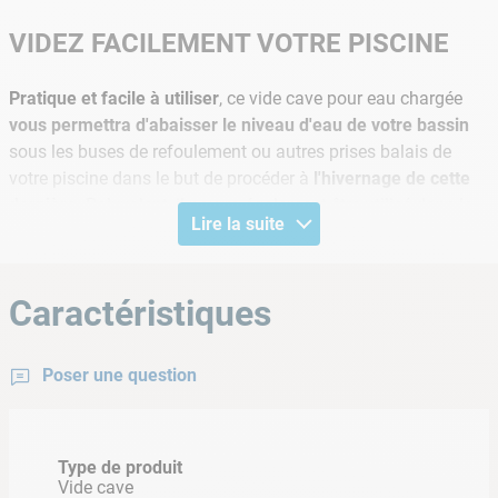
VIDEZ FACILEMENT VOTRE PISCINE
Pratique et facile à utiliser
, ce vide cave pour eau chargée
vous permettra d'abaisser le niveau d'eau de votre bassin
sous les buses de refoulement ou autres prises balais de
votre piscine dans le but de procéder à
l'hivernage de cette
dernière
. Polyvalent, il pourra également être utilisé dans le
Lire la suite
cas d'une innondation dans un sous-sol ou pour vidanger un
bassin ou un puits.
Caractéristiques
INFORMATIONS PRODUIT
• Débit: max. de refoulement 12 600 l/h
Poser une question
• Puissance: max. 0,55 bars
• Hauteur max. de refoulement 5,5 m
Type de produit
Vide cave
• Profondeur max. d'immersion 5 m