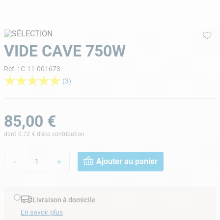
9
.
skimmer
10
.
chlore choc
VIDE CAVE 750W
Ref.
:
C-11-001673
★
★
★
★
★
(
3
)
85
,
00
€
dont
0.72
€ d'éco contribution
Ajouter au panier
－
＋
Livraison à domicile
En savoir plus