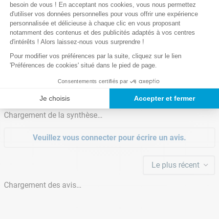
Axeptio consent
stopper entièrement le fonctionnement de votre piscine. Il est
Les plus
besoin de vous ! En acceptant nos cookies, vous nous permettez
Lire la suite
Puissance nominale 750w
important de procéder à ce type d’hivernage
dès lors que
d'utiliser vos données personnelles pour vous offrir une expérience
Permet d'abaisser rapidement le niveau d'eau
personnalisée et délicieuse à chaque clic en vous proposant
l’eau de votre bassin est inférieure ou égale à 12°C.
de votre bassin
notamment des contenus et des publicités adaptés à vos centres
d'intérêts ! Alors laissez-nous vous surprendre !
CONSEILS & TUTOS
Garantie(s)
Pour modifier vos préférences par la suite, cliquez sur le lien
2 ans
'Préférences de cookies' situé dans le pied de page.
Quand et comment hiverner sa piscine ?
Notre satisfaction, la votre
Consentements certifiés par
Avis clients
Je choisis
Accepter et fermer
Chargement de la synthèse…
Nombre de colis
1
Veuillez vous connecter pour écrire un avis.
Poids des colis
21,6 Kg
Le plus récent
Chargement des avis…