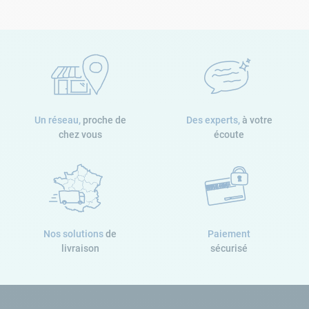
La
gamme Easy Set
: comme son nom l’indique, cette gamme
regroupe tous les modèles de
piscine autoportante
. Les
bassins
Easy Set
se composent d’un liner et d’un boudin gonflable qui
maintient la piscine à l’équilibre. Facile à installer et peu
gourmande en entretien, chaque
piscine gonflable Easy Set
bénéficie d’un liner triple épaisseur. Parfaite pour les enfants en
bas âge, cette piscine sera idéale pour la découverte des plaisirs
aquatiques.
Un réseau,
proche de
Des experts,
à votre
chez vous
écoute
La
gamme Metal frame
: vous avez besoin d’une
piscine
tubulaire Intex
au meilleur prix ? Alors, cette gamme est faite
pour vous. Vous y retrouverez de nombreux modèles de
piscine tubulaire ronde
ou rectangulaire selon vos envies. Son
liner triple épaisseur de couleur bleu vous accompagnera durant
Nos solutions
de
Paiement
de nombreuses saisons.
livraison
sécurisé
La
gamme Prism Frame
: pour bénéficier d’une piscine tubulaire
avec un design résolution, rien de mieux que la gamme Prism