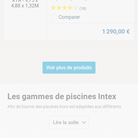
★
★
★
★
☆
(
18
)
Comparer
1
290
,
00
€
Voir plus de produits
Les gammes de piscines Intex
Afin de fournir des piscines hors-sol adaptées aux différents
besoins, Intex a crée plusieurs gammes possédant chacune une
utilité.
Lire la suite