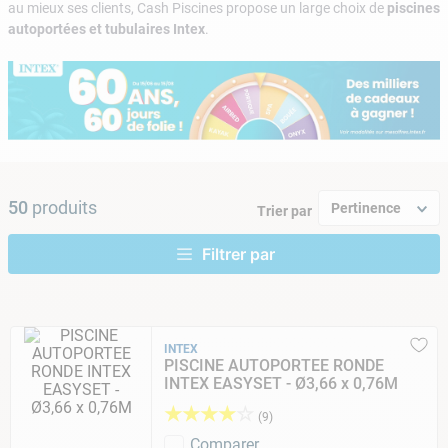
au mieux ses clients, Cash Piscines propose un large choix de
piscines
9
.
aspirateur piscine
autoportées et tubulaires Intex
.
10
.
chlore choc
50
produits
Pertinence
Trier par
INTEX
PISCINE AUTOPORTEE RONDE
INTEX EASYSET - Ø3,66 x 0,76M
★
★
★
★
☆
(
9
)
Comparer