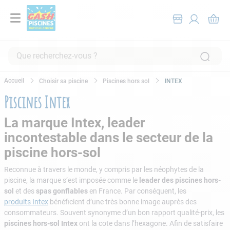
Que recherchez-vous ?
RECHERCHES FRÉQUENTES
Choisir sa piscine
Piscines hors sol
INTEX
1
.
pompe filtration piscine
Piscines Intex
2
.
piscine hors sol
La marque Intex, leader
3
.
robot piscine
incontestable dans le secteur de la
4
.
aspirateur
piscine hors-sol
5
.
chlore
Reconnue à travers le monde, y compris par les néophytes de la
piscine, la marque s’est imposée comme le
leader des piscines hors-
6
.
tuyau
sol
et des
spas gonflables
en France. Par conséquent, les
7
.
spa
produits Intex
bénéficient d’une très bonne image auprès des
consommateurs. Souvent synonyme d’un bon rapport qualité-prix, les
8
.
skimmer
piscines hors-sol Intex
ont la cote dans l’hexagone. Afin de satisfaire