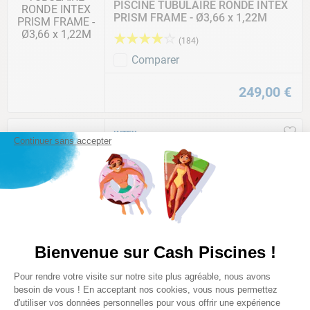
PISCINE TUBULAIRE RONDE INTEX
PRISM FRAME - Ø3,66 x 1,22M
★
★
★
★
☆
(
184
)
Comparer
249
,
00
€
INTEX
Continuer sans accepter
PISCINE TUBULAIRE
RECTANGULAIRE INTEX ULTRA XTR
- 7,32 x 3,66 x 1,32M
★
★
★
★
☆
(
85
)
Comparer
999
,
00
€
Bienvenue sur Cash Piscines !
Plateforme de Gestion du Consentem
Pour rendre votre visite sur notre site plus agréable, nous avons
Axeptio consent
INTEX
besoin de vous ! En acceptant nos cookies, vous nous permettez
PISCINE TUBULAIRE RONDE INTEX
d'utiliser vos données personnelles pour vous offrir une expérience