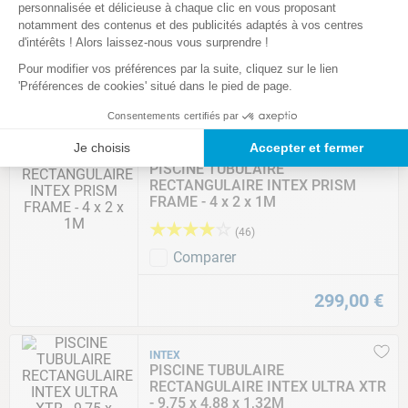
PRISM FRAME - Ø5,49 x 1,22M
personnalisée et délicieuse à chaque clic en vous proposant
★
★
★
★
☆
notamment des contenus et des publicités adaptés à vos centres
(
7
)
d'intérêts ! Alors laissez-nous vous surprendre !
Comparer
Pour modifier vos préférences par la suite, cliquez sur le lien
'Préférences de cookies' situé dans le pied de page.
499
,
00
€
Consentements certifiés par
Je choisis
Accepter et fermer
INTEX
PISCINE TUBULAIRE
RECTANGULAIRE INTEX PRISM
FRAME - 4 x 2 x 1M
★
★
★
★
☆
(
46
)
Comparer
299
,
00
€
INTEX
PISCINE TUBULAIRE
RECTANGULAIRE INTEX ULTRA XTR
- 9,75 x 4,88 x 1,32M