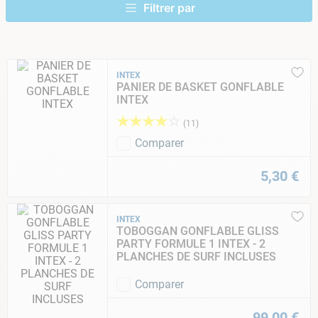
9
.
skimmer
10
.
chlore choc
INTEX
PANIER DE BASKET GONFLABLE
INTEX
★
★
★
★
☆
(
11
)
Comparer
5
,
30
€
INTEX
TOBOGGAN GONFLABLE GLISS
PARTY FORMULE 1 INTEX - 2
PLANCHES DE SURF INCLUSES
Comparer
99
,
00
€