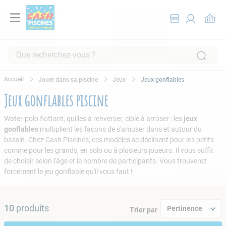
Que recherchez-vous ?
RECHERCHES FRÉQUENTES
Jouer dans sa piscine
Jeux
Jeux gonflables
1
.
pompe filtration piscine
Jeux gonflables piscine
2
.
piscine hors sol
Water-polo flottant, quilles à renverser, cible à arroser : les
jeux
3
.
robot piscine
gonflables
multiplient les façons de s'amuser dans et autour du
bassin. Chez Cash Piscines, ces modèles se déclinent pour les petits
4
.
aspirateur
comme pour les grands, en solo ou à plusieurs joueurs. Il vous suffit
5
.
chlore
de choisir selon l'âge et le nombre de participants. Vous trouverez
forcément le jeu gonflable qu'il vous faut !
6
.
tuyau
7
.
spa
10
produits
Pertinence
Trier par
8
.
aspirateur piscine