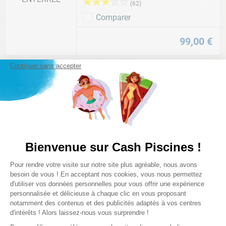
★
★
★
☆
☆
(
62
)
Comparer
99
,
00
€
Continuer sans accepter
BESTWAY
TOBOGGAN GONFLABLE BESTWAY
POUR PISCINE ENTERRÉE
★
★
★
☆
☆
(
3
)
Comparer
59
,
90
€
Bienvenue sur Cash Piscines !
Plateforme de Gestion du Consentem
Pour rendre votre visite sur notre site plus agréable, nous avons
Axeptio consent
besoin de vous ! En acceptant nos cookies, vous nous permettez
INTEX
JEU DE VOLLEY GONFLABLE INTEX
d'utiliser vos données personnelles pour vous offrir une expérience
- BALLON INCLUS
personnalisée et délicieuse à chaque clic en vous proposant
notamment des contenus et des publicités adaptés à vos centres
★
★
★
★
★
(
16
)
d'intérêts ! Alors laissez-nous vous surprendre !
Comparer