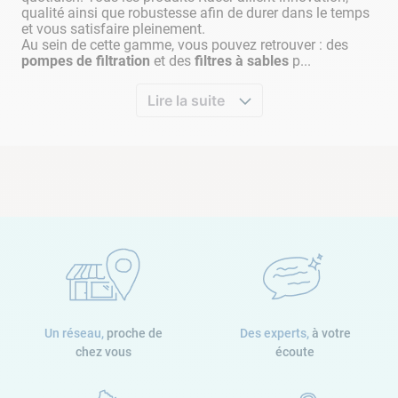
qualité ainsi que robustesse afin de durer dans le temps
Systeme anti torsion / Swivel
et vous satisfaire pleinement.
Non
Au sein de cette gamme, vous pouvez retrouver : des
pompes de filtration
et des
filtres à sables
p...
Télécommandé
Non
Lire la suite
Température d'eau minimum
6°C
Type de filtration
Panier filtrant
Type de revêtement
Carrelage
Coque
Liner
Pvc armé
Un réseau,
proche de
Des experts,
à votre
chez vous
écoute
Autonomie
2h30