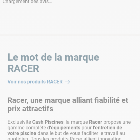
Brossage
Chargement des avis…
Actif
Brosse picots pvc
Débit filtration
15 m³/h
Déplacement
Le mot de la marque
Chenilles
Clever clean
RACER
Intelligent
Voir nos produits
RACER
Durée du cycle
jusqu'à 2h30
Racer, une marque alliant fiabilité et
Longueur de câble
prix attractifs
Sans fil
Exclusivité
Cash Piscines
, la marque
Racer
propose une
Poids
gamme complète
d’équipements
pour
l’entretien de
8,1 kg
votre piscine
dans le but de vous faciliter le travail au
quotidien. Tous les produits Racer allient innovation,