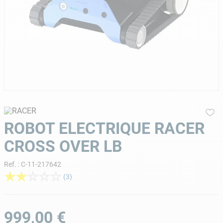
9
.
aspirateur piscine
10
.
chlore choc
ROBOT ELECTRIQUE RACER
CROSS OVER LB
Ref.
:
C-11-217642
★
★
☆
☆
☆
(
3
)
999
,
00
€