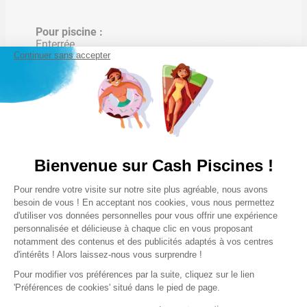
en 8 points
Pour piscine :
Enterrée
Continuer sans accepter
Types de fond
Panier avec filtres
Plat
fins
Convient pour les
Longueur max du bassin
piscines hors-sol et
10 m
les piscines
Bienvenue sur Cash Piscines !
enterrées
Nettoyage
Plateforme de Gestion du Consentem
Fond, parois et ligne d'eau
Pour rendre votre visite sur notre site plus agréable, nous avons
Axeptio consent
besoin de vous ! En acceptant nos cookies, vous nous permettez
d'utiliser vos données personnelles pour vous offrir une expérience
Forme du bassin
personnalisée et délicieuse à chaque clic en vous proposant
Toutes formes
notamment des contenus et des publicités adaptés à vos centres
Brosse avant active
d'intérêts ! Alors laissez-nous vous surprendre !
Robot léger et
Les plus
facilement
Pour modifier vos préférences par la suite, cliquez sur le lien
Destiné aux piscines hors-sol à parois rigides
'Préférences de cookies' situé dans le pied de page.
manipulable
et aux piscines enterrées
Batterie lithium rechargeable offrant jusqu'à