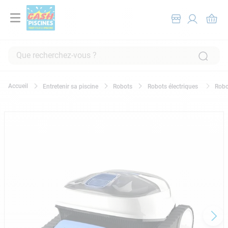
Que recherchez-vous ?
RECHERCHES FRÉQUENTES
Entretenir sa piscine
Robots
Robots électriques
Robo
1
.
pompe filtration piscine
2
.
piscine hors sol
3
.
robot piscine
4
.
aspirateur
5
.
chlore
6
.
tuyau
7
.
spa
8
.
skimmer