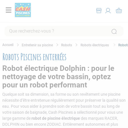
Que recherchez-vous ?
RECHERCHES FRÉQUENTES
Entretenir sa piscine
Robots
Robots électriques
Robots
1
.
pompe filtration piscine
Robots Piscines enterrées
2
.
piscine hors sol
Robot électrique Dolphin : pour le
3
.
robot piscine
nettoyage de votre bassin, optez
4
.
aspirateur
pour un robot performant
5
.
chlore
Quelque soit sa dimension, sa forme ou son revêtement une piscine
nécessite d’être entretenue régulièrement pour préserver la qualité son
6
.
tuyau
eau. Pour vous aider à prendre soin de votre bassin tout au long de
7
.
spa
votre saison de baignade, Cash Piscines a sélectionné pour vous une
large gamme de
robot de piscine électrique
des marques RACER,
8
.
aspirateur piscine
DOLPHIN ou bien encore ZODIAC. Entièrement autonomes et plus