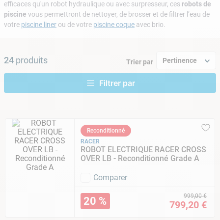
efficaces qu'un robot hydraulique ou avec surpresseur, ces
robots de
9
.
skimmer
piscine
vous permettront de nettoyer, de brosser et de filtrer l’eau de
10
.
chlore choc
votre
piscine liner
ou de votre
piscine coque
avec brio.
24
produits
Pertinence
Trier par
Reconditionné
RACER
ROBOT ELECTRIQUE RACER CROSS
OVER LB - Reconditionné Grade A
Comparer
999
,
00
€
20 %
799
,
20
€