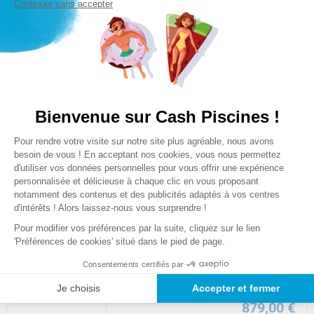
Continuer sans accepter
999
,
00
€
Retrait en magasin
YZAKI
ROBOT ELECTRIQUE YZAKI
CHALLENGER DOUBLE FILTRATION
Bienvenue sur Cash Piscines !
★
★
★
☆
☆
(
8
)
Plateforme de Gestion du Consentem
Pour rendre votre visite sur notre site plus agréable, nous avons
Comparer
Axeptio consent
besoin de vous ! En acceptant nos cookies, vous nous permettez
d'utiliser vos données personnelles pour vous offrir une expérience
799
,
00
€
personnalisée et délicieuse à chaque clic en vous proposant
notamment des contenus et des publicités adaptés à vos centres
d'intérêts ! Alors laissez-nous vous surprendre !
BWT
Pour modifier vos préférences par la suite, cliquez sur le lien
ROBOT ELECTRIQUE ICE 1240 WL
'Préférences de cookies' situé dans le pied de page.
★
★
★
★
★
(
1
)
Consentements certifiés par
Comparer
Je choisis
Accepter et fermer
879
,
00
€