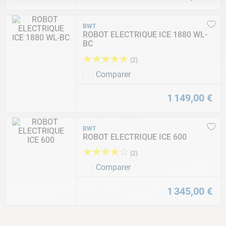
BWT
ROBOT ELECTRIQUE ICE 1880 WL-
BC
★
★
★
★
★
(
2
)
Comparer
1
149
,
00
€
BWT
ROBOT ELECTRIQUE ICE 600
★
★
★
★
☆
(
2
)
Comparer
1
345
,
00
€