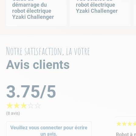
démarrage du
robot électrique
Débit filtration
robot électrique
Yzaki Challenger
Yzaki Challenger
Déplacement
Dimensions
Notre satisfaction, la votre
Avis clients
Durée du cycle
Finesse de filtration
3.75/5
Longueur de câble
★
★
★
☆
☆
Poids
(8 avis)
Systeme anti torsion / Swivel
★
★
★
Veuillez vous connecter pour écrire
un avis.
Robot à 