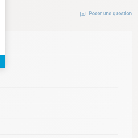
Poser une question
rande autonomie : jusqu'à 4h & charge
rapide
 hebdomadaire : programmation des
cycles via l'application 3 x 45 min