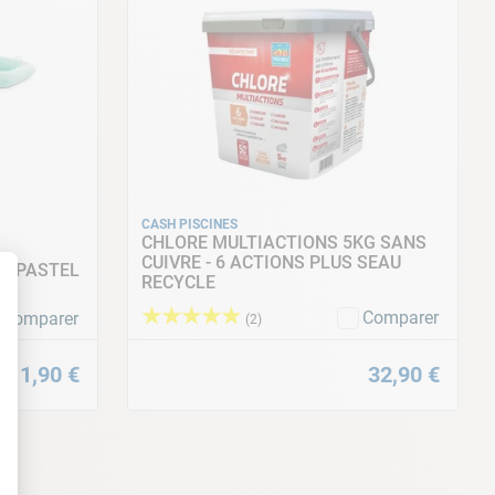
CASH PISCINES
CHLORE MULTIACTIONS 5KG SANS
CUIVRE - 6 ACTIONS PLUS SEAU
EX PASTEL
2 brosses à rotation inversée
RECYCLE
★
★
★
★
★
Comparer
Comparer
(
2
)
11
,
90
€
32
,
90
€
t : Personnalisez vos Options