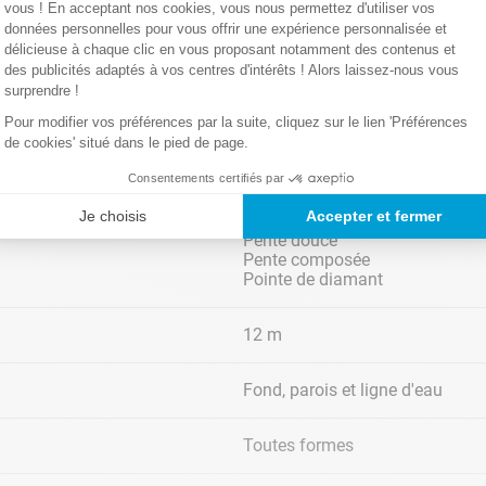
vous ! En acceptant nos cookies, vous nous permettez d'utiliser vos
données personnelles pour vous offrir une expérience personnalisée et
délicieuse à chaque clic en vous proposant notamment des contenus et
des publicités adaptés à vos centres d'intérêts ! Alors laissez-nous vous
oscope
Technologie sans fil
Très g
surprendre !
Pour modifier vos préférences par la suite, cliquez sur le lien 'Préférences
de cookies' situé dans le pied de page.
Enterrée
Consentements certifiés par
Je choisis
Accepter et fermer
Plat
Pente douce
Pente composée
Pointe de diamant
12 m
Fond, parois et ligne d'eau
jusqu'à
Grande finesse de filtration 80 microns
Mode
Toutes formes