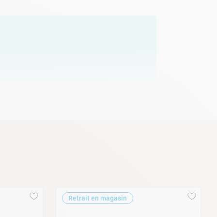
me
, le
fond
ou encore le
revêtement
. Ce
robot
ée
pour décoller la saleté. Afin de s'adapter au
cycle ultra-complet permet de nettoyer le fond,
rapide. L'association de son
moteur
propre, sans aucune saleté. Et comptez sur ce
Retrait en magasin