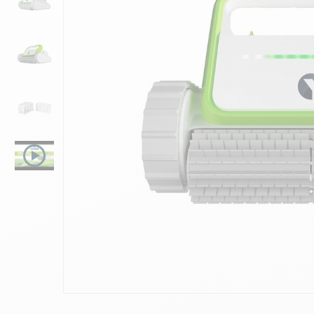
10
.
ch