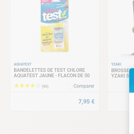
AQUATEST
YZAKI
BANDELETTES DE TEST CHLORE
BROSSE D
AQUATEST JAUNE - FLACON DE 50
YZAKI SC
Récupération facile : arrêt du robot co
paroi
★
★
★
★
☆
Comparer
(
90
)
7
,
95
€