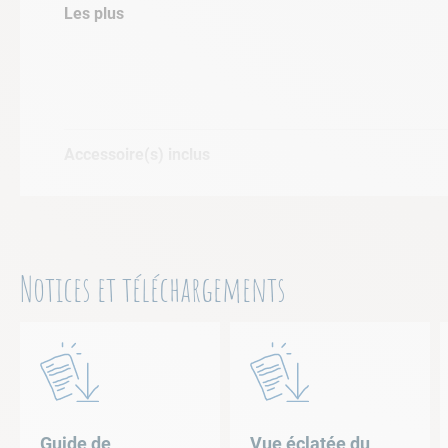
Inclus avec le robot
Les plus
Accessoire(s) inclus
Accès au filtre
Garantie(s)
Notices et téléchargements
Aide à la sortie d'eau
Brossage
Compatible Safety Ledge
Guide de
Vue éclatée du