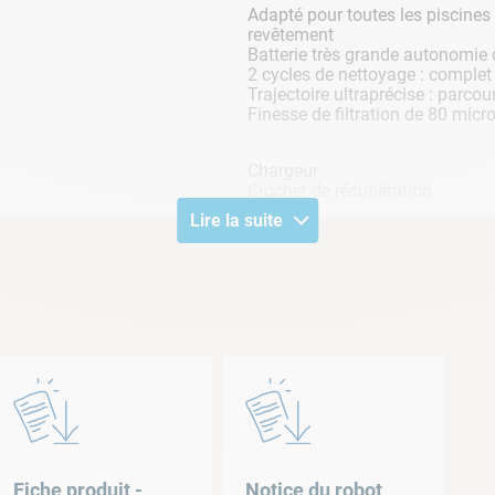
Adapté pour toutes les piscines e
revêtement
Batterie très grande autonomie 
2 cycles de nettoyage : complet 
Trajectoire ultraprécise : parcou
Finesse de filtration de 80 micr
Chargeur
Crochet de récupération
Lire la suite
Par le dessus
2 ans
Chargeur
Crochet de récupérati
Oui
Brosse picots pvc
Bonus : améliorer la qualit
Oui
Fiche produit -
Notice du robot