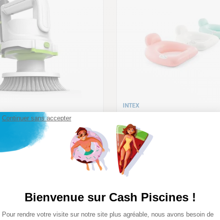
INTEX
E PISCINE AUTOMATIQUE
Continuer sans accepter
FAUTEUIL DE PISCINE INT
RUB01
ntre une
2 cycles de nettoyage : fond, parois, ligne d'eau
et fond uniquement
Comparer
54
,
90
€
Bienvenue sur Cash Piscines !
Plateforme de Gestion du Consentemen
Pour rendre votre visite sur notre site plus agréable, nous avons besoin de
Axeptio consent