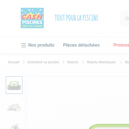
Que 
TOUT POUR LA PISCINE
RECHE
Pièces détachées
Promo
1
.
po
2
.
pi
Entretenir sa piscine
Robots
Robots électriques
Ro
3
.
ro
4
.
as
5
.
ch
6
.
tu
7
.
sp
8
.
sk
9
.
as