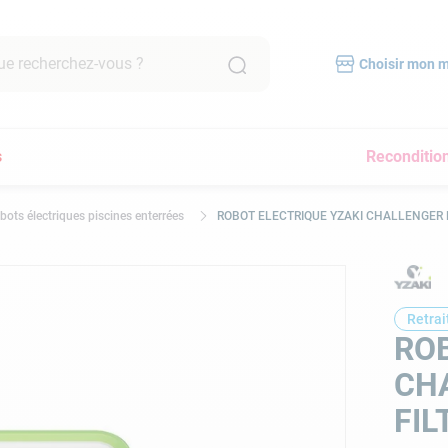
recherchez-vous ?
Choisir mon 
RCHES FRÉQUENTES
s
Reconditio
mpe filtration piscine
scine hors sol
bots électriques piscines enterrées
ROBOT ELECTRIQUE YZAKI CHALLENGER 
bot piscine
pirateur
lore
Retrai
yau
ROB
a
CH
immer
FIL
pirateur piscine