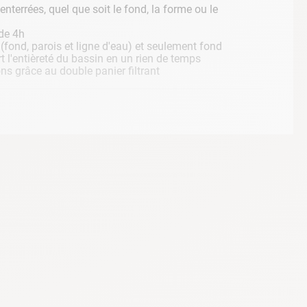
nterrées, quel que soit le fond, la forme ou le
de 4h
(fond, parois et ligne d'eau) et seulement fond
rt l'entièreté du bassin en un rien de temps
ons grâce au double panier filtrant
on
é de filtration de votre robot sans