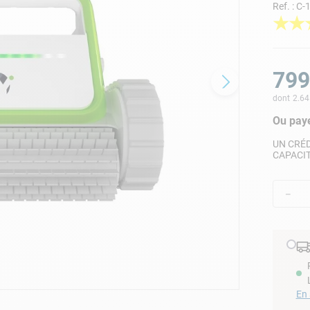
Ref.
:
C-
lore choc
★
★
799
dont
2.64
Ou paye
UN CRÉD
CAPACI
－
En 