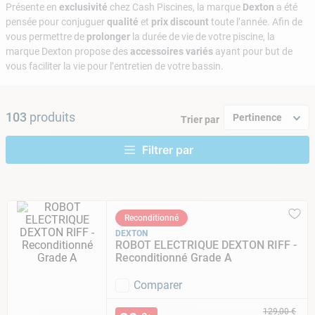
9
.
skimmer
Présente en
exclusivité
chez Cash Piscines, la marque
Dexton
a été
pensée pour conjuguer
qualité
et
prix discount
toute l’année. Afin de
10
.
chlore choc
vous permettre de
prolonger
la durée de vie de votre piscine, la
marque Dexton propose des
accessoires variés
ayant pour but de
vous faciliter la vie pour l’entretien de votre bassin.
103
produits
Pertinence
Trier par
Reconditionné
DEXTON
ROBOT ELECTRIQUE DEXTON RIFF -
Reconditionné Grade A
Comparer
129
,
00
€