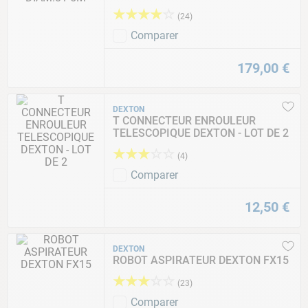
★
★
★
★
☆
(
24
)
Comparer
179
,
00
€
DEXTON
T CONNECTEUR ENROULEUR
TELESCOPIQUE DEXTON - LOT DE 2
★
★
★
☆
☆
(
4
)
Comparer
12
,
50
€
DEXTON
ROBOT ASPIRATEUR DEXTON FX15
★
★
★
☆
☆
(
23
)
Comparer