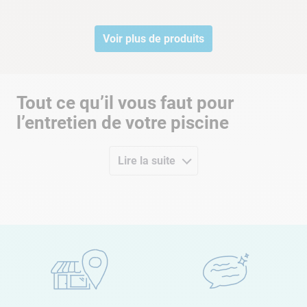
Voir plus de produits
Tout ce qu’il vous faut pour
l’entretien de votre piscine
Que vous possédiez une
piscine hors-sol
ou une
piscine
enterrée
, Dexton met à votre disposition son savoir-faire pour
Lire la suite
vous aider à
entretenir votre piscine
.
Spécialisé dans la
piscine hors-sol
, Cash Piscine propose
également des produits exclusifs pour ce
type de piscine
. Doté
d’une autonomie de 60 minutes, le
robot sans fil Dexton Riff
est
particulièrement adapté pour le nettoyage des piscines
tubulaires. Son autonomie lui laissera tout le temps nécessaire
pour récolter les débris et impuretés de votre piscine.