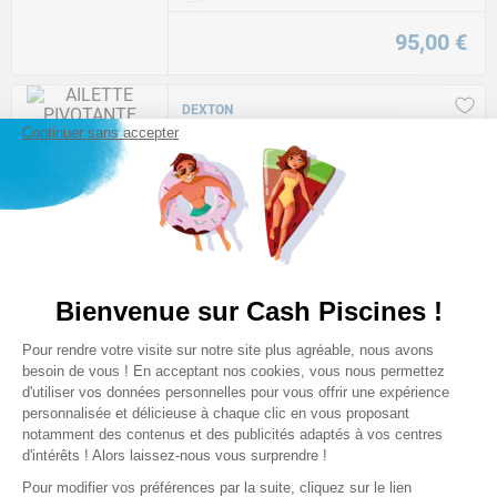
95
,
00
€
DEXTON
AILETTE PIVOTANTE ROBOT
Continuer sans accepter
ELECTRIQUE FRISBEE / RIFF / FAST
★
★
★
★
★
(
2
)
Comparer
3
,
50
€
Bienvenue sur Cash Piscines !
Nouveau
Plateforme de Gestion du Consentem
Pour rendre votre visite sur notre site plus agréable, nous avons
Axeptio consent
DEXTON
besoin de vous ! En acceptant nos cookies, vous nous permettez
BOÎTIER D'ÉLECTROLYSEUR
d'utiliser vos données personnelles pour vous offrir une expérience
DEXTON 10/50
personnalisée et délicieuse à chaque clic en vous proposant
notamment des contenus et des publicités adaptés à vos centres
Comparer
d'intérêts ! Alors laissez-nous vous surprendre !
Pour modifier vos préférences par la suite, cliquez sur le lien
359
,
00
€