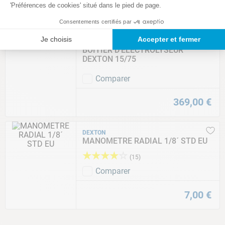
'Préférences de cookies' situé dans le pied de page.
Consentements certifiés par
Nouveau
Je choisis
Accepter et fermer
DEXTON
BOÎTIER D'ÉLECTROLYSEUR
DEXTON 15/75
Comparer
369
,
00
€
DEXTON
MANOMETRE RADIAL 1/8´ STD EU
★
★
★
★
☆
(
15
)
Comparer
7
,
00
€