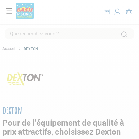
Que recherchez-vous ?
RECHERCHES FRÉQUENTES
DEXTON
1
.
pompe filtration piscine
2
.
piscine hors sol
3
.
robot piscine
4
.
aspirateur
5
.
chlore
dexton
6
.
tuyau
7
.
spa
Pour de l’équipement de qualité à
prix attractifs, choisissez Dexton
8
.
aspirateur piscine